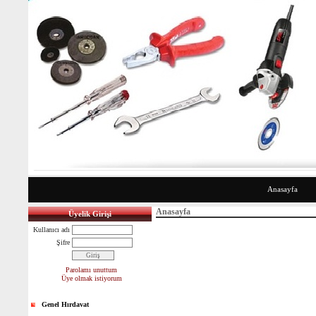
Anasayfa
Anasayfa
Üyelik Girişi
Kullanıcı adı
Şifre
Parolamı unuttum
Üye olmak istiyorum
Genel Hırdavat